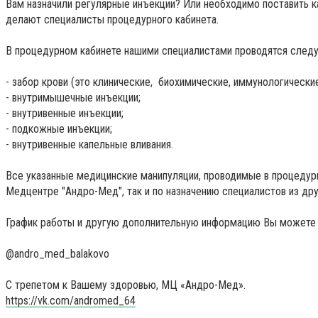
Вам назначили регулярные инъекции? Или необходимо поставить к
делают специалисты процедурного кабинета.
В процедурном кабинете нашими специалистами проводятся след
- забор крови (это клинические, биохимические, иммунологические 
- внутримышечные инъекции;
- внутривенные инъекции;
- подкожные инъекции;
- внутривенные капельные вливания.
Все указанные медицинские манипуляции, проводимые в процедурн
Медцентре "Андро-Мед", так и по назначению специалистов из дру
️График работы и другую дополнительную информацию Вы можете ут
@andro_med_balakovo
С трепетом к Вашему здоровью, МЦ «Андро-Мед».
https://vk.com/andromed_64