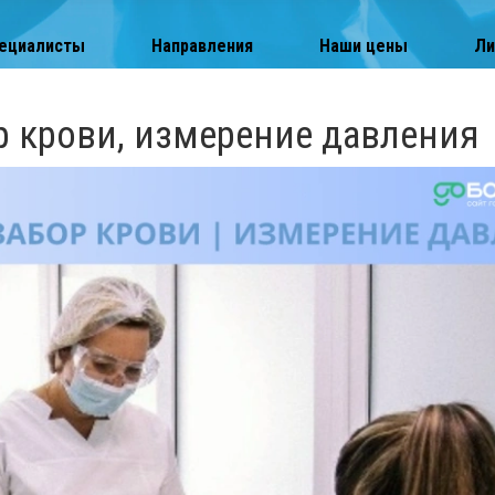
ециалисты
Направления
Наши цены
Ли
р крови, измерение давления